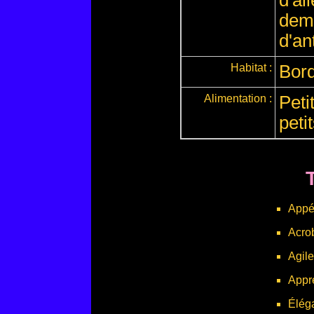
d'ai
demo
d'an
Habitat :
Bord
Alimentation :
Peti
peti
Appét
Acro
Agile
Appr
Élég