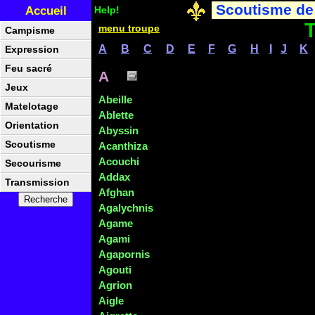
Scoutisme de
Accueil
Help!
T
menu troupe
Campisme
A
B
C
D
E
F
G
H
I
J
K
Expression
Feu sacré
A
Jeux
Abeille
Matelotage
Ablette
Orientation
Abyssin
Scoutisme
Acanthiza
Acouchi
Secourisme
Addax
Transmission
Afghan
Agalychnis
Agame
Agami
Agapornis
Agouti
Agrion
Aigle