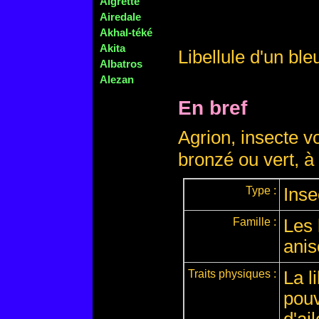
Aigrette
Airedale
Akhal-téké
Akita
Libellule d'un bleu
Albatros
Alezan
En bref
Agrion, insecte vo
bronzé ou vert, à 
Type :
Inse
Famille :
Les 
anis
Traits physiques :
La l
pouv