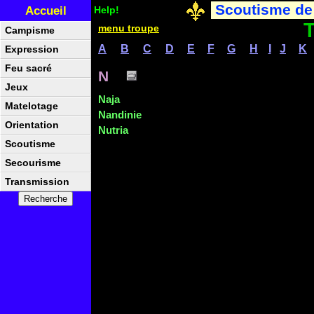
Scoutisme de
Accueil
Help!
T
menu troupe
Campisme
A
B
C
D
E
F
G
H
I
J
K
Expression
Feu sacré
N
Jeux
Naja
Matelotage
Nandinie
Orientation
Nutria
Scoutisme
Secourisme
Transmission