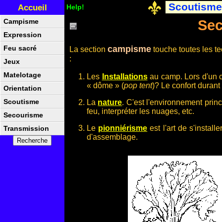
Scoutisme
Accueil
Help!
Se
Campisme
Expression
campisme
Feu sacré
La section
touche toutes les t
:
Jeux
Matelotage
Les
Installations
au camp. Lors d'un c
« dôme » (
pop tent
)? Le confort durant
Orientation
Scoutisme
La
nature
. C'est l'environnement princ
feu, interpréter les nuages, etc.
Secourisme
Le
pionniérisme
est l'art de s'install
Transmission
d'assemblage.