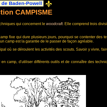
 de Baden-Powell
ction CAMPISME
echniques qui concernent le
woodcraft
. Elle comprend trois divis
amp fixe qui dure plusieurs jours, pourquoi se contenter des t
 un camp est la garantie de le passer de façon agréable.
ipal où se déroulent les activités des scouts. Savoir y vivre, fai
er en camp, d'utiliser différents outils et de connaître des techn