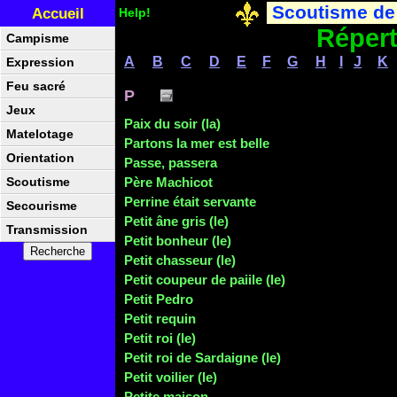
Scoutisme de
Accueil
Help!
Répert
Campisme
A
B
C
D
E
F
G
H
I
J
K
Expression
Feu sacré
P
Jeux
Paix du soir (la)
Matelotage
Partons la mer est belle
Orientation
Passe, passera
Père Machicot
Scoutisme
Perrine était servante
Secourisme
Petit âne gris (le)
Transmission
Petit bonheur (le)
Petit chasseur (le)
Petit coupeur
de paiile (le)
Petit Pedro
Petit requin
Petit roi (le)
Petit roi de
Sardaigne (le)
Petit voilier (le)
Petite maison