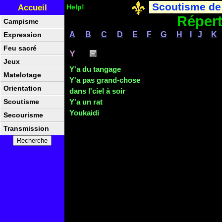
Scoutisme de
Accueil
Help!
Répert
Campisme
A
B
C
D
E
F
G
H
I
J
K
Expression
Feu sacré
Y
Jeux
Y'a du tangage
Matelotage
Y'a pas grand-chose
Orientation
dans l'ciel à soir
Y'a un rat
Scoutisme
Youkaidi
Secourisme
Transmission