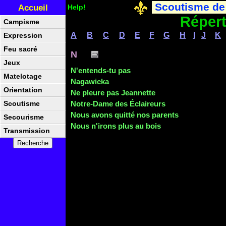
Scoutisme de
Accueil
Help!
Répert
Campisme
A
B
C
D
E
F
G
H
I
J
K
Expression
Feu sacré
N
Jeux
N'entends-tu pas
Matelotage
Nagawicka
Orientation
Ne pleure pas Jeannette
Notre-Dame des Éclaireurs
Scoutisme
Nous avons
quitté nos parents
Secourisme
Nous n'irons plus au bois
Transmission