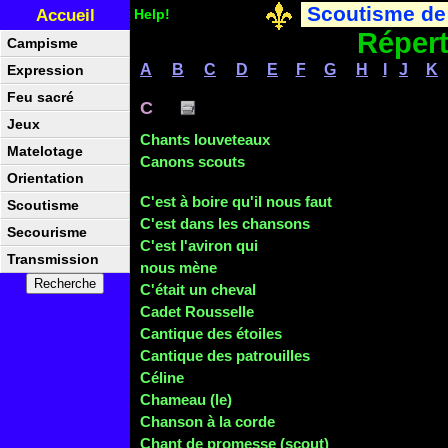
Scoutisme de
Accueil
Help!
Répert
Campisme
A
B
C
D
E
F
G
H
I
J
K
Expression
Feu sacré
C
Jeux
Chants louveteaux
Matelotage
Canons scouts
Orientation
C'est à boire
qu'il nous faut
Scoutisme
C'est dans les chansons
Secourisme
C'est l'aviron qui
Transmission
nous mène
C'était un cheval
Cadet Rousselle
Cantique des étoiles
Cantique des patrouilles
Céline
Chameau (le)
Chanson à la corde
Chant de promesse (scout)