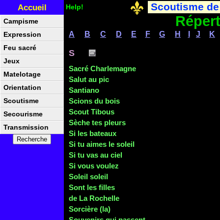
Scoutisme de
Accueil
Help!
Répert
Campisme
A
B
C
D
E
F
G
H
I
J
K
Expression
Feu sacré
S
Jeux
Sacré Charlemagne
Matelotage
Salut au pic
Orientation
Santiano
Scions du bois
Scoutisme
Scout Tibous
Secourisme
Sèche tes pleurs
Transmission
Si les bateaux
Si tu aimes le soleil
Si tu vas au ciel
Si vous voulez
Soleil soleil
Sont les filles
de La Rochelle
Sorcière (la)
Souvenirs qui passent