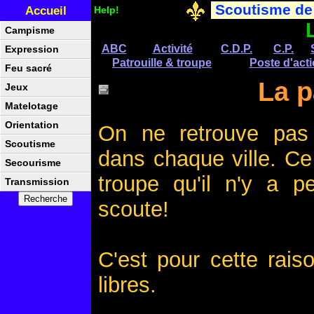
Scoutisme de
Accueil
Help!
Campisme
ABC
Activité
C.D.P.
C.P.
Expression
Patrouille & troupe
Poste d'act
Feu sacré
La p
Jeux
Matelotage
Orientation
On ne retrouve pas
Scoutisme
dans chaque ville. Ce
Secourisme
troupe qu'il n'y a p
Transmission
scoute!
C'est pour cette rais
libres.