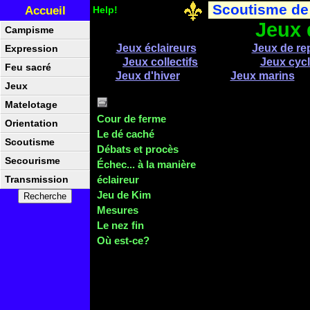
Scoutisme de
Accueil
Help!
Jeux 
Campisme
Jeux éclaireurs
Jeux de re
Expression
Jeux collectifs
Jeux cycl
Feu sacré
Jeux d'hiver
Jeux marins
Jeux
Matelotage
Cour de ferme
Orientation
Le dé caché
Scoutisme
Débats et procès
Secourisme
Échec... à la manière
éclaireur
Transmission
Jeu de Kim
Mesures
Le nez fin
Où est-ce?