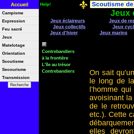
Scoutisme de
Accueil
Help!
Jeux 
Campisme
Jeux éclaireurs
Jeux de re
Expression
Jeux collectifs
Jeux cycl
Feu sacré
Jeux d'hiver
Jeux marins
Jeux
Matelotage
Contrebandiers
Orientation
à la frontière
Scoutisme
L'île au trésor
Secourisme
Contrebandiers
On sait qu'un
Transmission
le long de l
l'homme qui l
avoisinant la
de le retrou
etc.). Cette 
débarquement
elles devron