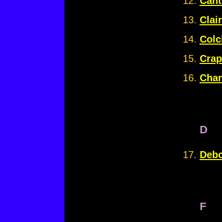
Cant
Clai
Colc
Crap
Chan
D
Debo
F