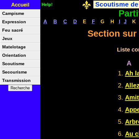
Scoutisme de
Accueil
Help!
Part
Campisme
A
B
C
D
E
F
G
H
I
J
K
Expression
Feu sacré
Section sur 
Jeux
Matelotage
Liste co
Orientation
A
Scoutisme
Secourisme
Ah la
Transmission
Alle
Amit
Appel
Arbre
Au c