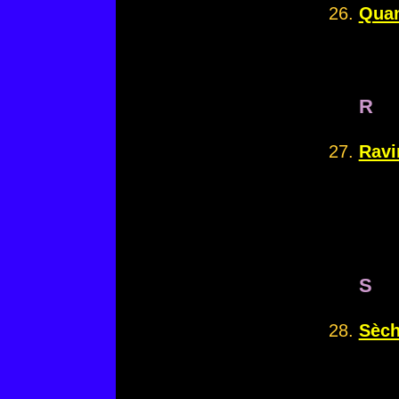
Quan
R
Ravi
S
Sèch