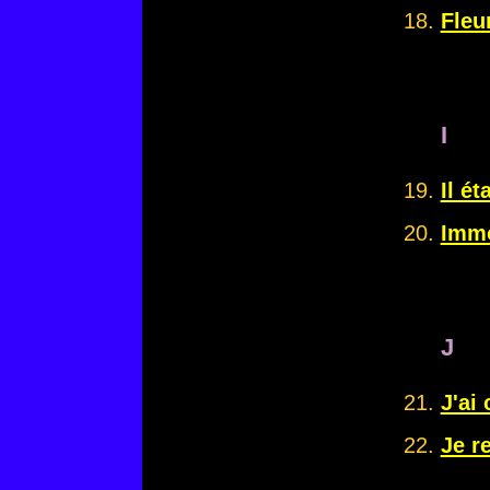
Fleu
I
Il ét
Immo
J
J'ai
Je r