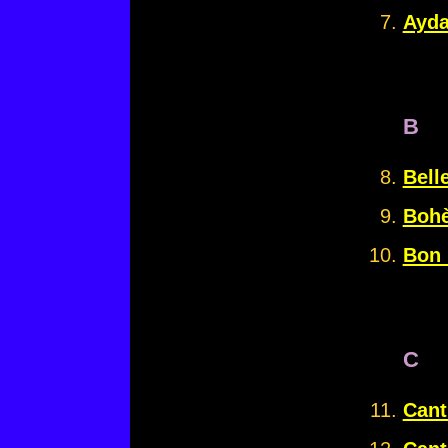
Ayd
B
Belle
Bohè
Bon 
C
Cant