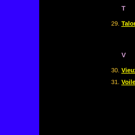
T
Talo
V
Vieu
Voil